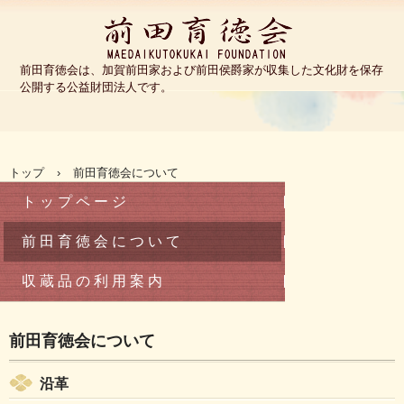
公益財団法人前田育徳会
前田育徳会は、加賀前田家および前田侯爵家が収集した文化財を保存
公開する公益財団法人です。
TEL.03-3467-0263
〒153-0041 東京都目黒区駒場4-3-55
トップ
›
前田育徳会について
ト ッ プ ペ ー ジ
前 田 育 徳 会 に つ い て
収 蔵 品 の 利 用 案 内
前田育徳会について
沿革