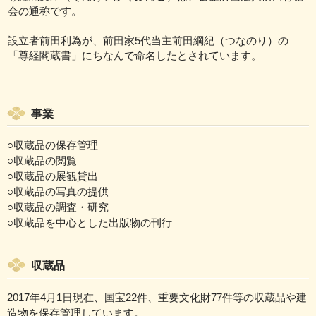
会の通称です。
設立者前田利為が、前田家5代当主前田綱紀（つなのり）の
「尊経閣蔵書」にちなんで命名したとされています。
事業
○収蔵品の保存管理
○収蔵品の閲覧
○収蔵品の展観貸出
○収蔵品の写真の提供
○収蔵品の調査・研究
○収蔵品を中心とした出版物の刊行
収蔵品
2017年4月1日現在、国宝22件、重要文化財77件等の収蔵品や建
造物を保存管理しています。