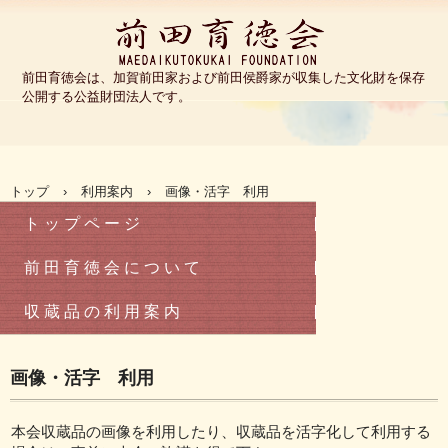
公益財団法人前田育徳会
前田育徳会は、加賀前田家および前田侯爵家が収集した文化財を保存
公開する公益財団法人です。
TEL.03-3467-0263
〒153-0041 東京都目黒区駒場4-3-55
トップ
›
利用案内
›
画像・活字 利用
ト ッ プ ペ ー ジ
前 田 育 徳 会 に つ い て
収 蔵 品 の 利 用 案 内
画像・活字 利用
本会収蔵品の画像を利用したり、収蔵品を活字化して利用する